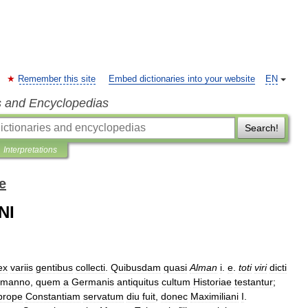
Remember this site
Embed dictionaries into your website
EN
s and Encyclopedias
Search!
Interpretations
e
NI
ex
variis
gentibus
collecti
.
Quibusdam
quasi
Alman
i
.
e
.
toti
viri
dicti
emanno
,
quem
a
Germanis
antiquitus
cultum
Historiae
testantur
;
prope
Constantiam
servatum
diu
fuit
,
donec
Maximiliani
I
.