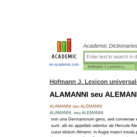
Academic Dictionarie
en-academic.com
Hofmann J. Lexicon universale
Hofmann J. Lexicon universal
ALAMANNI seu ALEMAN
ALAMANNI
seu
ALEMANNI
ALAMANNI
,
seu
ALEMANNI
non
una
Germanorum
gens
,
sed
convenae
sunt:
alii
sic
appellati
videntur
ab
Hercule
Al
cuius
idolum
Almann
,
in
Augia
maiori
insula