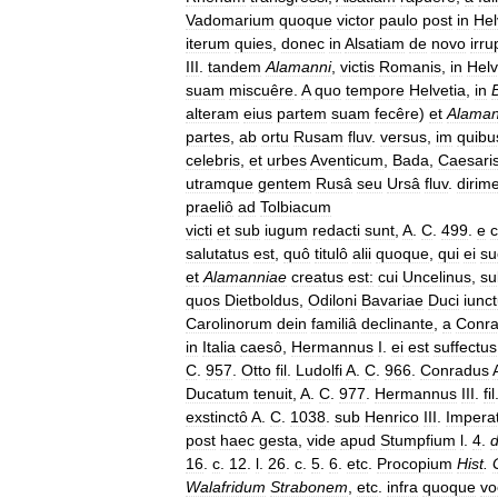
Vadomarium
quoque
victor
paulo
post
in
Hel
iterum
quies
,
donec
in
Alsatiam
de
novo
irru
III
.
tandem
Alamanni
,
victis
Romanis
,
in
Helv
suam
miscuêre
.
A
quo
tempore
Helvetia
,
in
alteram
eius
partem
suam
fecêre
)
et
Alama
partes
,
ab
ortu
Rusam
fluv
.
versus
,
im
quibu
celebris
,
et
urbes
Aventicum
,
Bada
,
Caesari
utramque
gentem
Rusâ
seu
Ursâ
fluv
.
dirim
praeliô
ad
Tolbiacum
victi
et
sub
iugum
redacti
sunt
,
A
.
C
.
499
.
e
c
salutatus
est
,
quô
titulô
alii
quoque
,
qui
ei
su
et
Alamanniae
creatus
est:
cui
Uncelinus
,
su
quos
Dietboldus
,
Odiloni
Bavariae
Duci
iunc
Carolinorum
dein
familiâ
declinante
,
a
Conr
in
Italia
caesô
,
Hermannus
I
.
ei
est
suffectus
C
.
957
.
Otto
fil
.
Ludolfi
A
.
C
.
966
.
Conradus
Ducatum
tenuit
,
A
.
C
.
977
.
Hermannus
III
.
fil
exstinctô
A
.
C
.
1038
.
sub
Henrico
III
.
Impera
post
haec
gesta
,
vide
apud
Stumpfium
l
.
4
.
16
.
c
.
12
.
l
.
26
.
c
.
5
.
6
.
etc
.
Procopium
Hist
.
Walafridum
Strabonem
,
etc
.
infra
quoque
vo