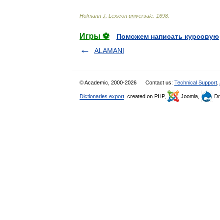
Hofmann
J
.
Lexicon
universale
.
1698
.
Игры ⚽
Поможем написать курсовую
ALAMANI
© Academic, 2000-2026
Contact us:
Technical Support
,
Dictionaries export
, created on PHP,
Joomla,
Dr