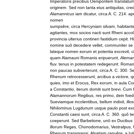
Imperatoris
precibus
Oenipontem
translatu
originem
.
Sed
non
tanta
eius
antiquitas
,
cre
Alamannicus
iam
dicatur
,
circa
A
.
C
.
214
.
ap
nomen
sumpsêre
,
circa
Hercyniam
silvam
,
habitant
agitantes
,
mox
socios
nacti
sunt
Rheni
acco
provincia
ulterius
contineri
fastidium
cepit
.
Hi
nomine
suô
decedere
vellet
,
communiter
se
lateque
nomen
eorum
et
potentia
excrevit
,
c
quam
Alamauni
Romanis
eripuerunt
,
Aleman
fluv
.
tenus
in
potestatem
redegerunt:
Roman
non
paucas
subverterunt
,
circa
A
.
C
.
300
.
S
Rhenum
retrocesserunt
,
arcibus
a
victore
,
q
quies
,
imo
et
Erocus
,
Rex
eorum
,
in
aula
Con
a
Constantio
,
iterum
domiti
sunt
brevi
.
Cum
Alamannorum
Regibus
,
res
primo
,
dein
foed
Sueviamque
incolentibus
,
bellum
indixit
,
illo
Nihilominus
Lugdunum
usque
paulo
post
ex
Constantii
caesi
sunt
,
circa
A
.
C
.
360
.
quô
t
coeperunt
.
Sed
Barbetione
,
unô
ex
Ducibus
illorum
Reges
,
Chonodomarius
,
Vestralpus
,
Rhenum
transgressi
,
Alsatiam
rapuêre
,
a
Iul