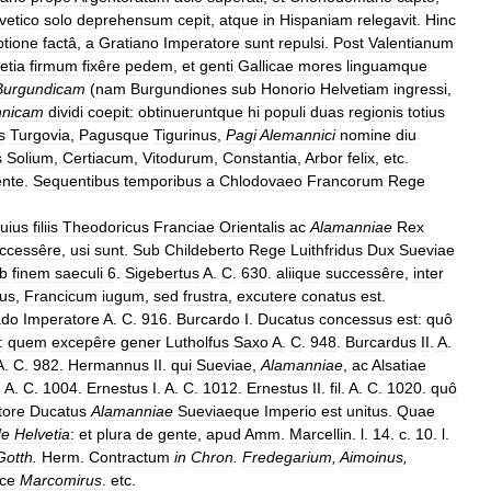
vetico
solo
deprehensum
cepit
,
atque
in
Hispaniam
relegavit
.
Hinc
ptione
factâ
,
a
Gratiano
Imperatore
sunt
repulsi
.
Post
Valentianum
etia
firmum
fixêre
pedem
,
et
genti
Gallicae
mores
linguamque
Burgundicam
(
nam
Burgundiones
sub
Honorio
Helvetiam
ingressi
,
nnicam
dividi
coepit:
obtinueruntque
hi
populi
duas
regionis
totius
s
Turgovia
,
Pagusque
Tigurinus
,
Pagi
Alemannici
nomine
diu
s
Solium
,
Certiacum
,
Vitodurum
,
Constantia
,
Arbor
felix
,
etc
.
ente
.
Sequentibus
temporibus
a
Chlodovaeo
Francorum
Rege
uius
filiis
Theodoricus
Franciae
Orientalis
ac
Alamanniae
Rex
ccessêre
,
usi
sunt
.
Sub
Childeberto
Rege
Luithfridus
Dux
Sueviae
b
finem
saeculi
6
.
Sigebertus
A
.
C
.
630
.
aliique
successêre
,
inter
tus
,
Francicum
iugum
,
sed
frustra
,
excutere
conatus
est
.
ado
Imperatore
A
.
C
.
916
.
Burcardo
I
.
Ducatus
concessus
est:
quô
:
quem
excepêre
gener
Lutholfus
Saxo
A
.
C
.
948
.
Burcardus
II
.
A
.
A
.
C
.
982
.
Hermannus
II
.
qui
Sueviae
,
Alamanniae
,
ac
Alsatiae
.
A
.
C
.
1004
.
Ernestus
I
.
A
.
C
.
1012
.
Ernestus
II
.
fil
.
A
.
C
.
1020
.
quô
tore
Ducatus
Alamanniae
Sueviaeque
Imperio
est
unitus
.
Quae
de
Helvetia
:
et
plura
de
gente
,
apud
Amm
.
Marcellin
.
l
.
14
.
c
.
10
.
l
.
Gotth
.
Herm
.
Contractum
in
Chron
.
Fredegarium
,
Aimoinus
,
ce
Marcomirus
.
etc
.