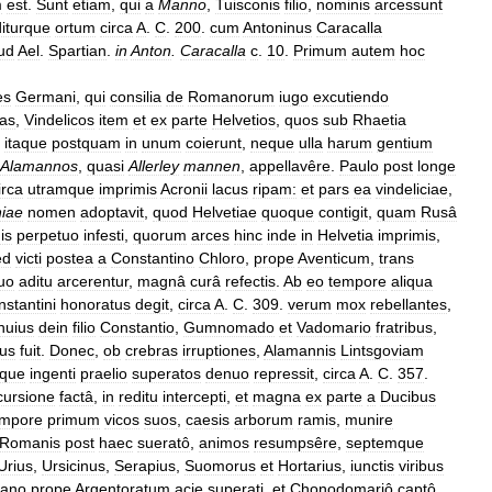
m
est
.
Sunt
etiam
,
qui
a
Manno
,
Tuisconis
filio
,
nominis
arcessunt
diturque
ortum
circa
A
.
C
.
200
.
cum
Antoninus
Caracalla
ud
Ael
.
Spartian
.
in
Anton
.
Caracalla
c
.
10
.
Primum
autem
hoc
es
Germani
,
qui
consilia
de
Romanorum
iugo
excutiendo
las
,
Vindelicos
item
et
ex
parte
Helvetios
,
quos
sub
Rhaetia
itaque
postquam
in
unum
coierunt
,
neque
ulla
harum
gentium
Alamannos
,
quasi
Allerley
mannen
,
appellavêre
.
Paulo
post
longe
irca
utramque
imprimis
Acronii
lacus
ripam:
et
pars
ea
vindeliciae
,
iae
nomen
adoptavit
,
quod
Helvetiae
quoque
contigit
,
quam
Rusâ
is
perpetuo
infesti
,
quorum
arces
hinc
inde
in
Helvetia
imprimis
,
ed
victi
postea
a
Constantino
Chloro
,
prope
Aventicum
,
trans
uo
aditu
arcerentur
,
magnâ
curâ
refectis
.
Ab
eo
tempore
aliqua
stantini
honoratus
degit
,
circa
A
.
C
.
309
.
verum
mox
rebellantes
,
huius
dein
filio
Constantio
,
Gumnomado
et
Vadomario
fratribus
,
us
fuit
.
Donec
,
ob
crebras
irruptiones
,
Alamannis
Lintsgoviam
sque
ingenti
praelio
superatos
denuo
repressit
,
circa
A
.
C
.
357
.
cursione
factâ
,
in
reditu
intercepti
,
et
magna
ex
parte
a
Ducibus
empore
primum
vicos
suos
,
caesis
arborum
ramis
,
munire
Romanis
post
haec
sueratô
,
animos
resumpsêre
,
septemque
Urius
,
Ursicinus
,
Serapius
,
Suomorus
et
Hortarius
,
iunctis
viribus
iano
prope
Argentoratum
acie
superati
,
et
Chonodomariô
captô
,